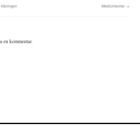
v träningen
Medicinbollar
→
iva en kommentar.