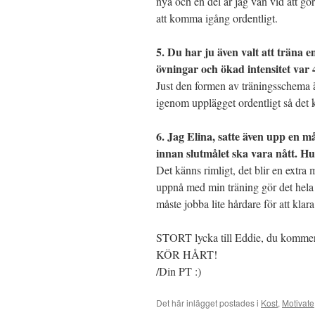
nya och en del är jag van vid att gö
att komma igång ordentligt.
5. Du har ju även valt att träna e
övningar och ökad intensitet var 
Just den formen av träningsschema är
igenom upplägget ordentligt så det
6. Jag Elina, satte även upp en m
innan slutmålet ska vara nått. H
Det känns rimligt, det blir en extra 
uppnå med min träning gör det hela me
måste jobba lite hårdare för att klar
STORT lycka till Eddie, du kommer
KÖR HÅRT!
/Din PT :)
Det här inlägget postades i
Kost
,
Motivate