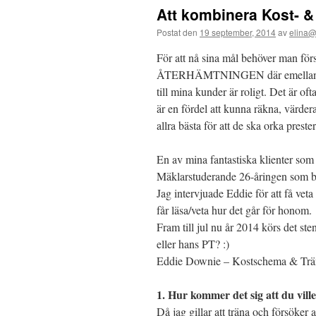
Att kombinera Kost- 
Postat den
19 september, 2014
av
elina@
För att nå sina mål behöver man förs
ÅTERHÄMTNINGEN där emellan. Me
till mina kunder är roligt. Det är of
är en fördel att kunna räkna, värder
allra bästa för att de ska orka preste
En av mina fantastiska klienter so
Mäklarstuderande 26-åringen som bor 
Jag intervjuade Eddie för att få vet
får läsa/veta hur det går för honom.
Fram till jul nu år 2014 körs det s
eller hans PT? :)
Eddie Downie – Kostschema & Trä
1. Hur kommer det sig att du vill
Då jag gillar att träna och försöker