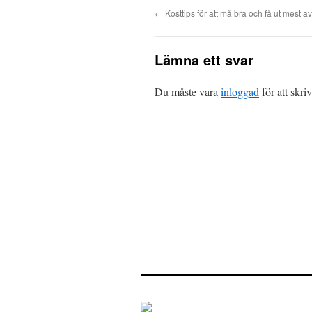
←
Kosttips för att må bra och få ut mest a
Lämna ett svar
Du måste vara
inloggad
för att skr