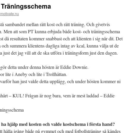
& Träningsschema
motivate.nu
tå sambandet mellan rätt kost och rätt träning. Och givetvis
n att som PT kunna erbjuda både kost- och träningsschema
tast då resultaten kommer snabbast och att klienten i sig når dit. Det
a och summera klientens dagliga intag av kcal, kunna välja ut de
ra just det jag vill att de ska utföra i träningsform just den dagen.
m gör detta under denna hösten är Eddie Downie.
lite i Aneby och lite i Trollhättan.
a varför han just valde detta upplägg, och under hösten kommer ni
tenhårt – KUL! Frågan är nog bara, vem är mest laddad – Eddie
ningsschema
e ha hjälp med kosten och valde kostschema i första hand?
 att hålla igång både på gymmet och med fotbollsträning så kändes