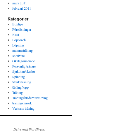
mars 2011
februari 2011
Kategorier
Boktips
Föreläsningar
Kost
Löpcoach
Löpning
mammaträning
Motivate
Okategoriserade
Personlig tränare
Sjukdom/skador
Spinning
Styrketräning
tävling/lopp
Träning
Träningskläder/utrustning
träningsmusik
Veckans träning
Drivs med WordPress.