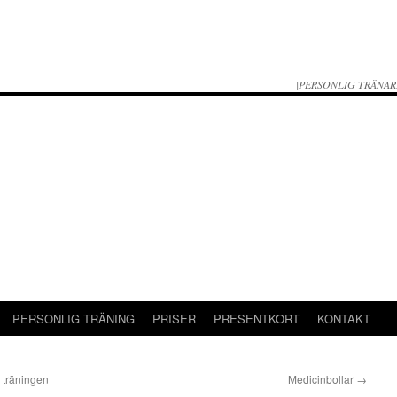
|PERSONLIG TRÄNAR
PERSONLIG TRÄNING
PRISER
PRESENTKORT
KONTAKT
v träningen
Medicinbollar
→