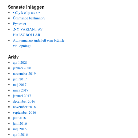
Senaste inläggen
• C y k e l p a s s •
Ömmande benhinnor?
Fystester
.NY VARIANT AV
HÄLSOBOLLAR.
Att kunna använda fett som bränsle
vid löpning?
Arkiv
april 2021
januari 2020
november 2019
juni 2017
maj 2017
mars 2017
januari 2017
december 2016
november 2016
september 2016
juli 2016
juni 2016
maj 2016
april 2016