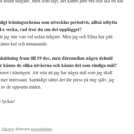
ra sedan tidigare. Men som sagt, det känns jätte bra och ska bli kul
nligt träningsschema som utvecklas periodvis, alltså utbytta
4:e vecka, vad tror du om det upplägget?
 jag inte van vid sedan tidigare. Men jag och Elina har gått
 känns kul och utmanande.
ålsättning fram till 19 dec, men däremellan några delmål
ur känns de olika nivåerna och känns det som rimliga mål?
morot i träningen. Att veta att jag har några mål som jag skall
r intressant. Samtidigt sätter det lite press på mig själv, jag
a av de uppsatta målen.
 lyckas!
,
Träning
. Bokmärk
permalänken
.