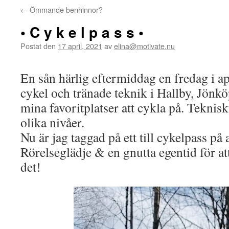
←
Ömmande benhinnor?
• C y k e l p a s s •
Postat den
17 april, 2021
av
elina@motivate.nu
En sån härlig eftermiddag en fredag i a
cykel och tränade teknik i Hallby, Jönkö
mina favoritplatser att cykla på. Teknis
olika nivåer.
Nu är jag taggad på ett till cykelpass på
Rörelseglädje & en gnutta egentid för att
det!