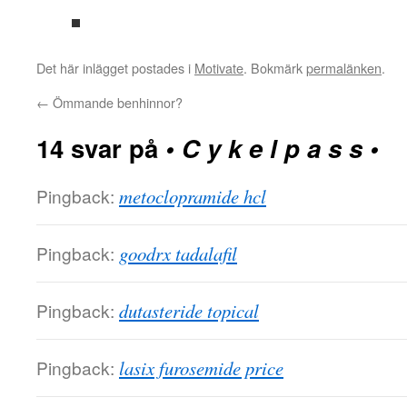
Det här inlägget postades i
Motivate
. Bokmärk
permalänken
.
←
Ömmande benhinnor?
14 svar på
• C y k e l p a s s •
Pingback:
metoclopramide hcl
Pingback:
goodrx tadalafil
Pingback:
dutasteride topical
Pingback:
lasix furosemide price