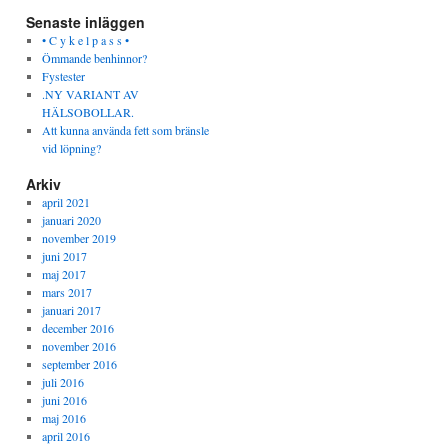
Senaste inläggen
• C y k e l p a s s •
Ömmande benhinnor?
Fystester
.NY VARIANT AV
HÄLSOBOLLAR.
Att kunna använda fett som bränsle
vid löpning?
Arkiv
april 2021
januari 2020
november 2019
juni 2017
maj 2017
mars 2017
januari 2017
december 2016
november 2016
september 2016
juli 2016
juni 2016
maj 2016
april 2016