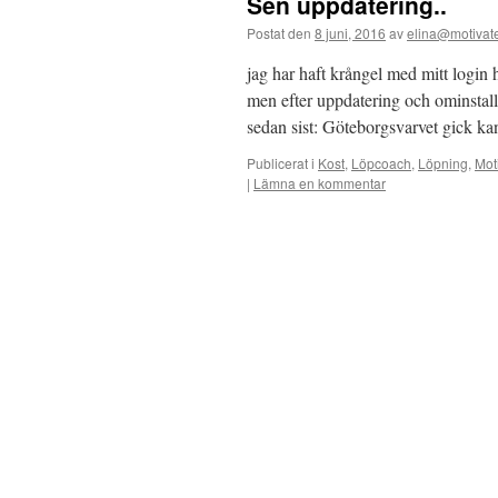
Sen uppdatering..
Postat den
8 juni, 2016
av
elina@motivat
jag har haft krångel med mitt login
men efter uppdatering och ominstall
sedan sist: Göteborgsvarvet gick 
Publicerat i
Kost
,
Löpcoach
,
Löpning
,
Mot
|
Lämna en kommentar