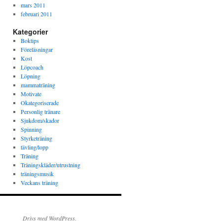
mars 2011
februari 2011
Kategorier
Boktips
Föreläsningar
Kost
Löpcoach
Löpning
mammaträning
Motivate
Okategoriserade
Personlig tränare
Sjukdom/skador
Spinning
Styrketräning
tävling/lopp
Träning
Träningskläder/utrustning
träningsmusik
Veckans träning
Drivs med WordPress.