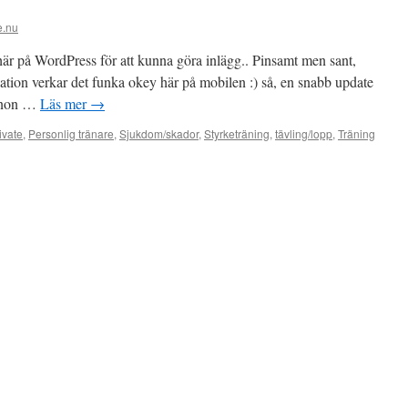
e.nu
 här på WordPress för att kunna göra inlägg.. Pinsamt men sant,
ation verkar det funka okey här på mobilen :) så, en snabb update
kanon …
Läs mer
→
ivate
,
Personlig tränare
,
Sjukdom/skador
,
Styrketräning
,
tävling/lopp
,
Träning