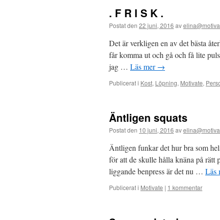
. F R I S K .
Postat den
22 juni, 2016
av
elina@motiva
Det är verkligen en av det bästa å
får komma ut och gå och få lite puls
jag …
Läs mer
→
Publicerat i
Kost
,
Löpning
,
Motivate
,
Perso
Äntligen squats
Postat den
10 juni, 2016
av
elina@motiva
Äntligen funkar det hur bra som helst
för att de skulle hålla knäna på rät
liggande benpress är det nu …
Läs
Publicerat i
Motivate
|
1 kommentar