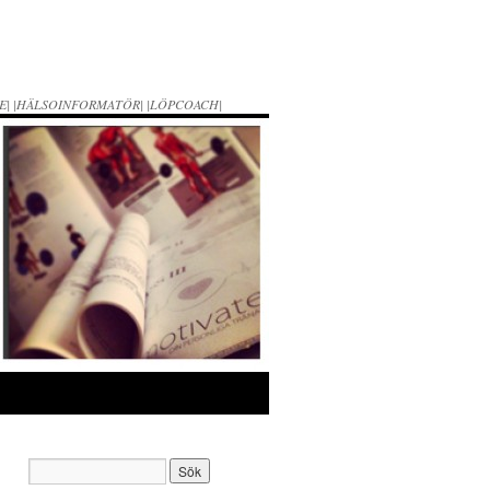
E| |HÄLSOINFORMATÖR| |LÖPCOACH|