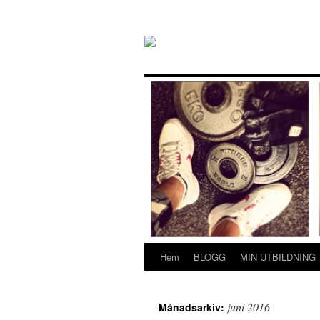
Hem
BLOGG
MIN UTBILDNING
Gå
till
juni 2016
Månadsarkiv:
innehåll