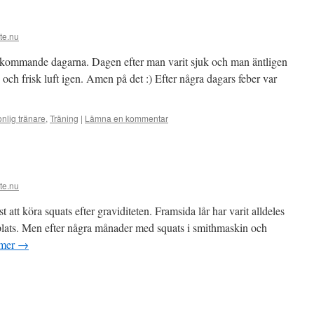
te.nu
terkommande dagarna. Dagen efter man varit sjuk och man äntligen
 och frisk luft igen. Amen på det :) Efter några dagars feber var
nlig tränare
,
Träning
|
Lämna en kommentar
te.nu
 att köra squats efter graviditeten. Framsida lår har varit alldeles
t plats. Men efter några månader med squats i smithmaskin och
 mer
→