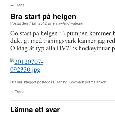
←
Träna
Bra start på helgen
Postat den
7 juli, 2012
av
elina@motivate.nu
Go start på helgen : ) pumpen kommer bl
duktigt med träningsvärk känner jag re
O idag är typ alla HV71;s hockeyfruar på
Det här inlägget postades i
Träning
. Bokmärk
permalänken
.
←
Träna
Lämna ett svar