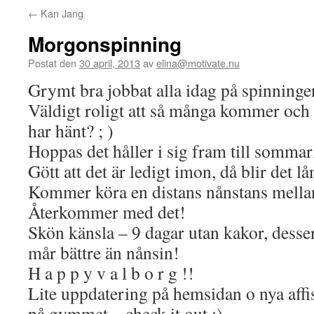
←
Kan Jang
Morgonspinning
Postat den
30 april, 2013
av
elina@motivate.nu
Grymt bra jobbat alla idag på spinninge
Väldigt roligt att så många kommer och
har hänt? ; )
Hoppas det håller i sig fram till sommar
Gött att det är ledigt imon, då blir det 
Kommer köra en distans nånstans mella
Återkommer med det!
Skön känsla – 9 dagar utan kakor, desse
mår bättre än nånsin!
H a p p y v a l b o r g !!
Lite uppdatering på hemsidan o nya aff
på gymmet – check it out :)