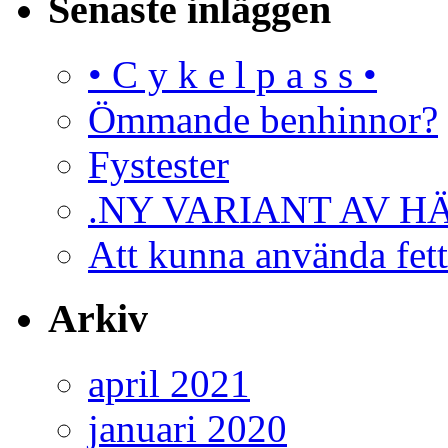
Senaste inläggen
• C y k e l p a s s •
Ömmande benhinnor?
Fystester
.NY VARIANT AV H
Att kunna använda fett
Arkiv
april 2021
januari 2020