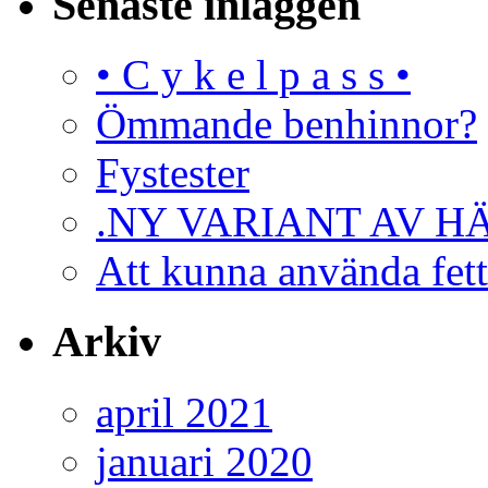
Senaste inläggen
• C y k e l p a s s •
Ömmande benhinnor?
Fystester
.NY VARIANT AV H
Att kunna använda fett
Arkiv
april 2021
januari 2020