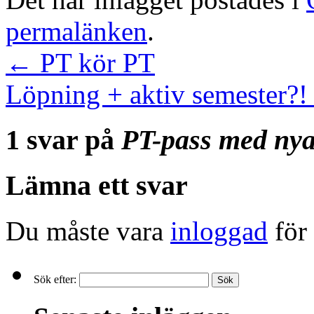
permalänken
.
←
PT kör PT
Löpning + aktiv semester?
1 svar på
PT-pass med ny
Lämna ett svar
Du måste vara
inloggad
för 
Sök efter: