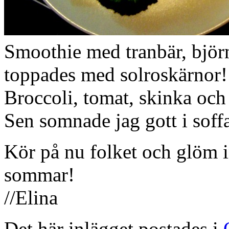
Smoothie med tranbär, björ
toppades med solroskärnor!
Broccoli, tomat, skinka och
Sen somnade jag gott i soff
Kör på nu folket och glöm i
sommar!
//Elina
Det här inlägget postades i