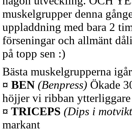
någon utveckling. OCH YES 
muskelgrupper denna gången 
uppladdning med bara 2 ti
förseningar och allmänt då
på topp sen :)
Bästa muskelgrupperna igår b
¤ BEN
(Benpress)
Ökade 30
höjjer vi ribban ytterliggare
¤ TRICEPS
(Dips i motvik
markant