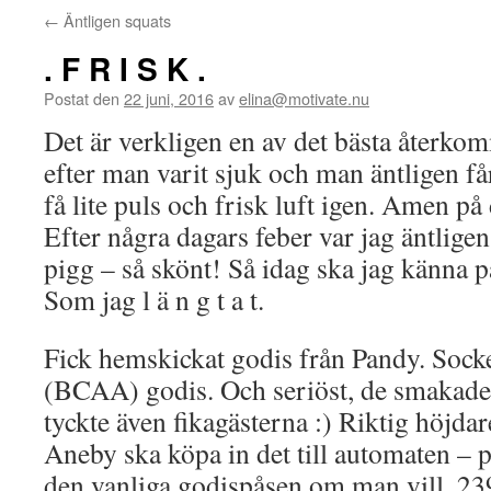
←
Äntligen squats
. F R I S K .
Postat den
22 juni, 2016
av
elina@motivate.nu
Det är verkligen en av det bästa återk
efter man varit sjuk och man äntligen f
få lite puls och frisk luft igen. Amen på 
Efter några dagars feber var jag äntligen 
pigg – så skönt! Så idag ska jag känna på 
Som jag l ä n g t a t.
Fick hemskickat godis från Pandy. Socker
(BCAA) godis. Och seriöst, de smakade 
tyckte även fikagästerna :) Riktig höjd
Aneby ska köpa in det till automaten – 
den vanliga godispåsen om man vill. 239